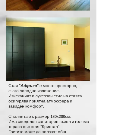
Стая "
Африка
" е много просторна,
с юго-западно изложение.
Изисканият и луксозен стил на стаята
осигурява приятна атмосфера и
завиден комфорт.
Спалнята е с размер 180х200см.
Има споделен санитарен възел и голяма
тераса със стая "Кристал".
Гостите може да ползват общ