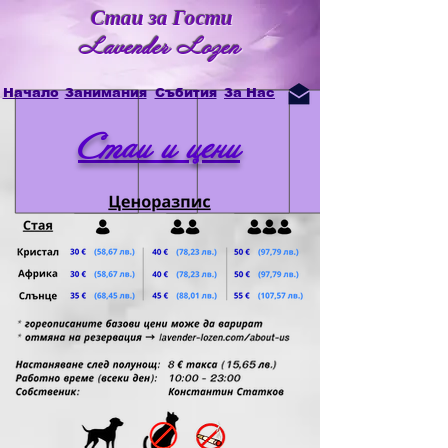
Стаи за Гости
Lavender Lozen
Начало
Занимания
Събития
За Нас
Стаи и цени