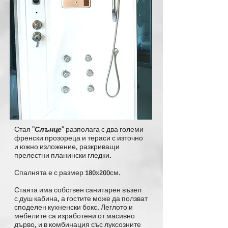
Стая "
Слънце
" разполага с два големи
френски прозореца и тераси с източно
и южно изложение, разкриващи
прелестни планински гледки.
Спалнята е с размер 180х200см.
Стаята има собствен санитарен възел
с душ кабина, а гостите може да ползват
споделен кухненски бокс. Леглото и
мебелите са изработени от масивно
дърво, и в комбинация със луксозните