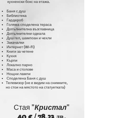
кухненски бокс на етажа.
Баня с душ
Библиотека
Гардероб
Голяма споделена тераса
Допълнителна възглавница
Допълнителни одеала
Душ гел, шампоан и чехли
Закачалки
Интернет (Wi-Fi)
Книги за четене
Кухня
Кърпи
Локално парно
Маса и столове
Нощни лампи
Споделена Баня с душ
Телевизор (не е видим на снимките,
но стои на мястото на статуетката)
Стая "
Кристал
"
40 € / 78.23 лв.