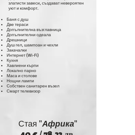
златисти завеси, създават невероятен
уют и комфорт.
Баня с душ
Две тераси
Допълнителна възглавница
Допълнителни одеала
Дрешници
Душ гел, шампоан и чехли
Закачалки
Интернет (Wi-Fi)
Кухня
Хавлиени кърпи
Локално парно
Маса и столове
Нощни лампи
Собствен санитарен възел
Смарт телевизор
Стая "
Африка
"
40 € / 78.23 лв.