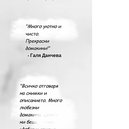
"
Много уютно и
чисто.
Прекрасни
домакини!"
- Галя Данчева
"Всичко отговаря
на снимки и
описанието. Много
любезни
домакини. Стаята
ни беше голяма,