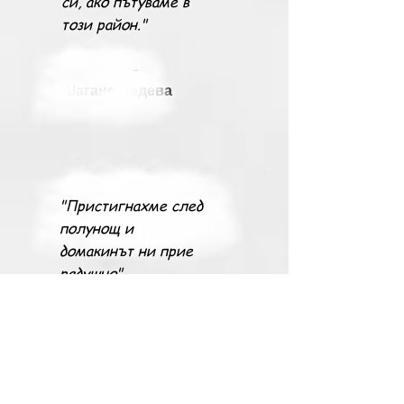
си, ако пътуваме в
този район."
-
Шагане Недева
"Пристигнахме след
полунощ и
домакинът ни прие
радушно"
- Яaков
Слушец
Любопитно за село