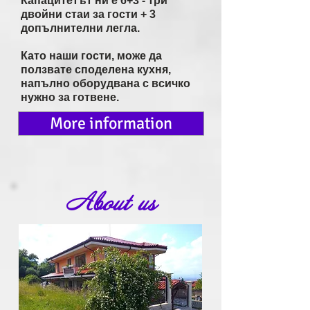
Капацитетът ни е 6+3 - три
двойни стаи за гости + 3
допълнителни легла.
Като наши гости, може да
ползвате споделенa кухня,
напълно оборудвана с всичко
нужно за готвене.
More information
About us