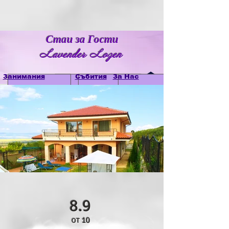
Стаи за Гости
Lavender Lozen
Занимания
Стаи
Събития
За Нас
8.9
от 10